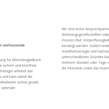
Wir sind erster Ansprechpartn
Wohnungsgesellschaften oder ö
müssen Blut, Körperflüssigke
et umfassende
beseitigt werden. Zudem erwe
Krankheitserreger und hartnäc
unterschiedlichen Gründen kö
nigung für Mönchengladbach
mehrere Stunden oder Tage v
ne sichere und keimfreie
die Intensität sowie das Aus
reiniger arbeitet das
 und kann damit die
tarbeiter achtet gezielt
d optimale