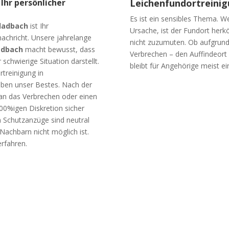
Ihr persönlicher
Leichenfundortreini
Es ist ein sensibles Thema. 
ladbach
ist Ihr
Ursache, ist der Fundort her
achricht. Unsere jahrelange
nicht zuzumuten. Ob aufgrund d
adbach
macht bewusst, dass
Verbrechen – den Auffindeort 
 schwierige Situation darstellt.
bleibt für Angehörige meist ei
treinigung in
ben unser Bestes. Nach der
 an das Verbrechen oder einen
100%igen Diskretion sicher
n Schutzanzüge sind neutral
Nachbarn nicht möglich ist.
erfahren.