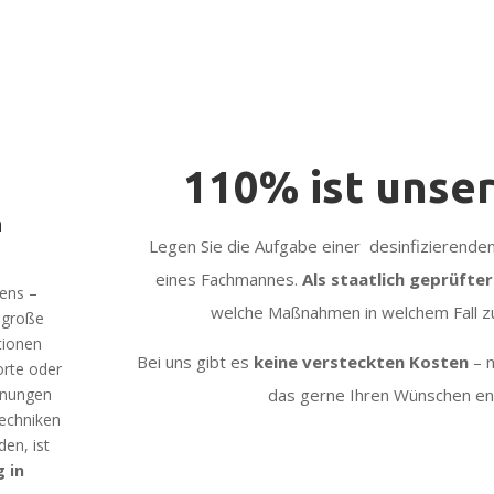
110% ist unse
n
Legen Sie die Aufgabe einer desinfizierenden
eines Fachmannes.
Als staatlich geprüfte
hens –
welche Maßnahmen in welchem Fall zu
e große
tionen
Bei uns gibt es
keine versteckten Kosten
– n
orte oder
ohnungen
das gerne Ihren Wünschen ent
echniken
en, ist
 in