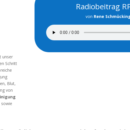
Radiobeitrag R
von
Rene Schmückin
t unser
en Schritt
reiche
gung
n, Blut,
ung von
inigung
n sowie