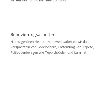
wir
beratend
und
helfend
zur Seite.
Renovierungsarbeiten
Hierzu gehören kleinere Handwerksarbeiten wir das
Verspachteln von Bohrlöchern, Entfernung von Tapete,
Fußbodenbelägen wie Teppichböden und Laminat
Tatortreinigung durch staatlich
geprüften Desinfektor