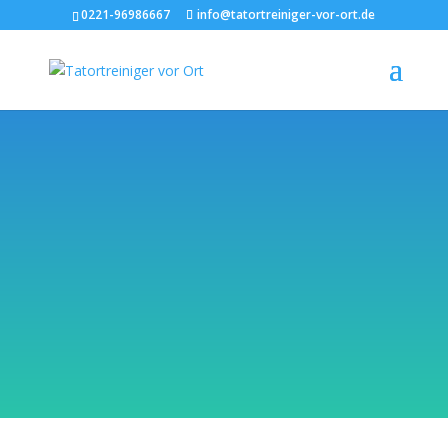
0221-96986667
info@tatortreiniger-vor-ort.de
Tatortreinigung
Dormagen
Zahlreiche Kunden konnten von
unserer Festpreis-Dienstleistung
bereits profitieren, denn häufig
überlappen und überlasten die
anfallenden Aufgaben rund um einen
Todesfall