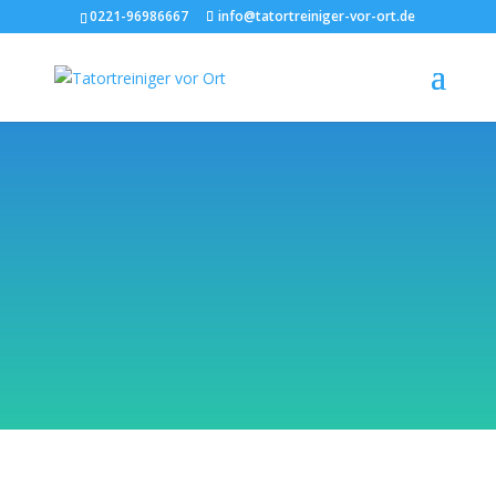
0221-96986667
info@tatortreiniger-vor-ort.de
Tatortreinigung Brühl
Zahlreiche Kunden konnten von
unserer Festpreis-Dienstleistung
bereits profitieren, denn häufig
überlappen und überlasten die
anfallenden Aufgaben rund um einen
Todesfall