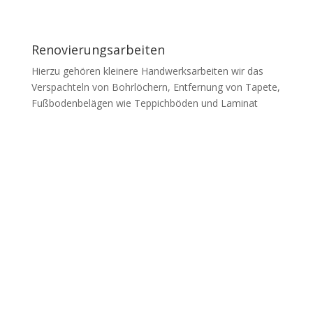
Renovierungsarbeiten
Hierzu gehören kleinere Handwerksarbeiten wir das
Verspachteln von Bohrlöchern, Entfernung von Tapete,
Fußbodenbelägen wie Teppichböden und Laminat
Tatortreinigung durch staatlich
geprüften Desinfektor
Jetzt anrufen 0221-96986667